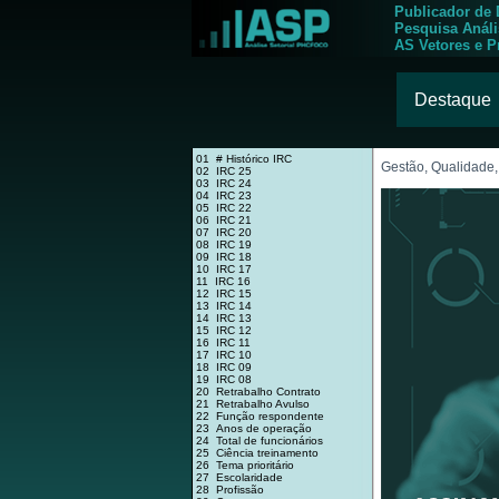
Publicador de
Pesquisa Anál
AS Vetores e P
Destaque
01 # Histórico IRC
Gestão, Qualidade,
02 IRC 25
03 IRC 24
04 IRC 23
05 IRC 22
06 IRC 21
07 IRC 20
08 IRC 19
09 IRC 18
10 IRC 17
11 IRC 16
12 IRC 15
13 IRC 14
14 IRC 13
15 IRC 12
16 IRC 11
17 IRC 10
18 IRC 09
19 IRC 08
20 Retrabalho Contrato
21 Retrabalho Avulso
22 Função respondente
23 Anos de operação
24 Total de funcionários
25 Ciência treinamento
26 Tema prioritário
27 Escolaridade
28 Profissão