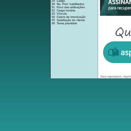
29 Cargo
30 No. Prof. habilitados
31 Foco das atribuições
32 Carga horária
33 Vínculo
34 Casos de intoxicação
35 Satisfação do cliente
36 Tema prioritário