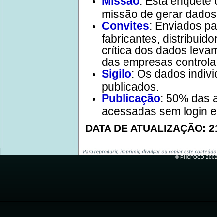
Missão
: Esta enquete
missão de gerar dados
Convites
: Enviados pa
fabricantes, distribuid
crítica dos dados lev
das empresas controla
Sigilo
: Os dados indivi
publicados.
Publicação
: 50% das 
acessadas sem login e
DATA DE ATUALIZAÇÃO: 21
© PHCFOCO 2002-2