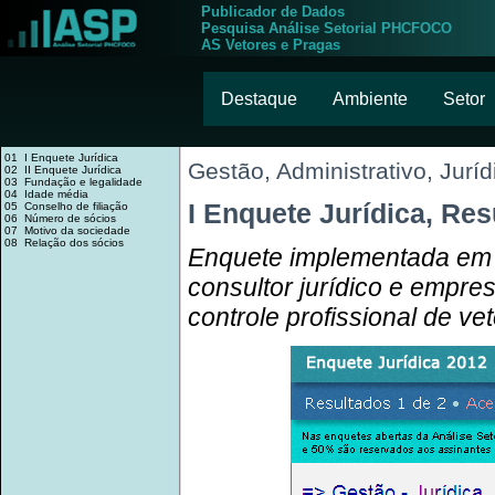
Publicador de Dados
Pesquisa Análise Setorial PHCFOCO
AS Vetores e Pragas
Destaque
Ambiente
Setor
01 I Enquete Jurídica
Gestão, Administrativo, Juríd
02 II Enquete Jurídica
03 Fundação e legalidade
04 Idade média
I Enquete Jurídica, Re
05 Conselho de filiação
06 Número de sócios
07 Motivo da sociedade
08 Relação dos sócios
Enquete implementada em 
consultor jurídico e empre
controle profissional de ve