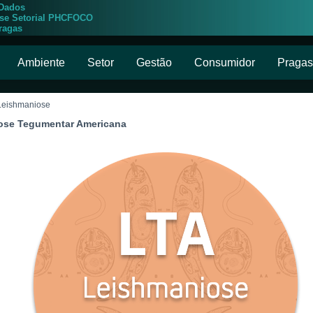
 Dados
ise Setorial PHCFOCO
ragas
Ambiente
Setor
Gestão
Consumidor
Pragas
 Leishmaniose
ose Tegumentar Americana