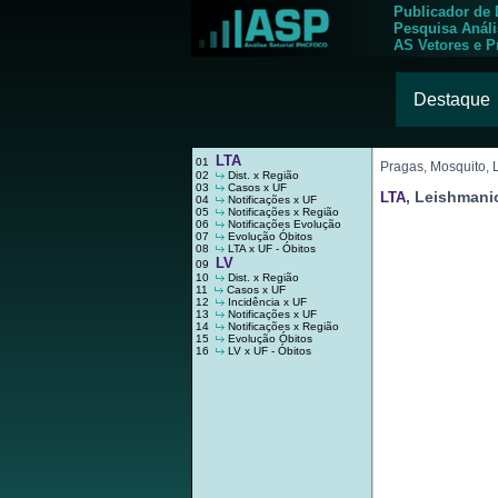
Publicador de
Pesquisa Anál
AS Vetores e P
Destaque
LTA
01
Pragas, Mosquito,
02
Dist. x Região
03
Casos x UF
, Leishmani
LTA
04
Notificações x UF
05
Notificações x Região
06
Notificações Evolução
07
Evolução Óbitos
08
LTA x UF - Óbitos
LV
09
10
Dist. x Região
11
Casos x UF
12
Incidência x UF
13
Notificações x UF
14
Notificações x Região
15
Evolução Óbitos
16
LV x UF - Óbitos