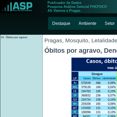
Publicador de Dados
Pesquisa Análise Setorial PHCFOCO
AS Vetores e Pragas
Destaque
Ambiente
Setor
01 Óbitos por agravo
Pragas, Mosquito, Letalidad
Óbitos por agravo, Den