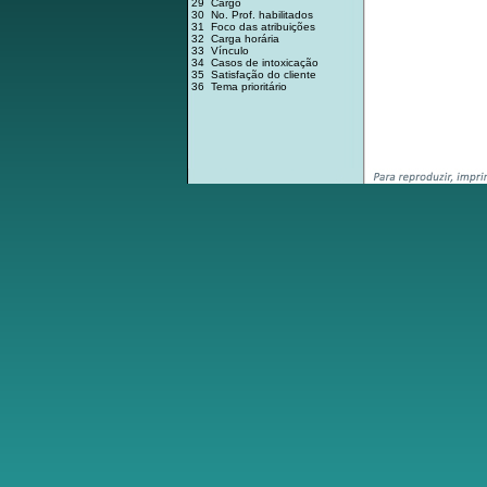
29 Cargo
30 No. Prof. habilitados
31 Foco das atribuições
32 Carga horária
33 Vínculo
34 Casos de intoxicação
35 Satisfação do cliente
36 Tema prioritário