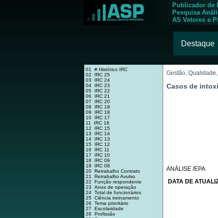
Publicador de
Pesquisa Anál
AS Vetores e P
Destaque
01 # Histórico IRC
Gestão, Qualidade,
02 IRC 25
03 IRC 24
Casos de intox
04 IRC 23
05 IRC 22
06 IRC 21
07 IRC 20
08 IRC 19
09 IRC 18
10 IRC 17
11 IRC 16
12 IRC 15
13 IRC 14
14 IRC 13
15 IRC 12
16 IRC 11
17 IRC 10
18 IRC 09
19 IRC 08
ANÁLISE /EPA
20 Retrabalho Contrato
21 Retrabalho Avulso
DATA DE ATUALIZ
22 Função respondente
23 Anos de operação
24 Total de funcionários
25 Ciência treinamento
26 Tema prioritário
27 Escolaridade
28 Profissão