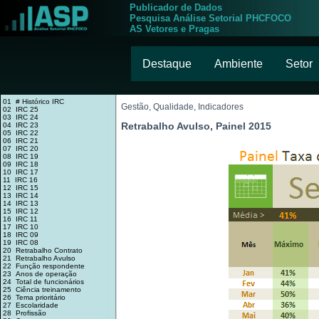
Publicador de Dados
Pesquisa Análise Setorial PHCFOCO
AS Vetores e Pragas
Destaque
Ambiente
Setor
01 # Histórico IRC
Gestão, Qualidade, Indicadores
02 IRC 25
03 IRC 24
Retrabalho Avulso, Painel 2015
04 IRC 23
05 IRC 22
06 IRC 21
07 IRC 20
08 IRC 19
09 IRC 18
10 IRC 17
11 IRC 16
12 IRC 15
13 IRC 14
14 IRC 13
15 IRC 12
16 IRC 11
17 IRC 10
18 IRC 09
19 IRC 08
20 Retrabalho Contrato
21 Retrabalho Avulso
22 Função respondente
23 Anos de operação
24 Total de funcionários
25 Ciência treinamento
26 Tema prioritário
27 Escolaridade
28 Profissão